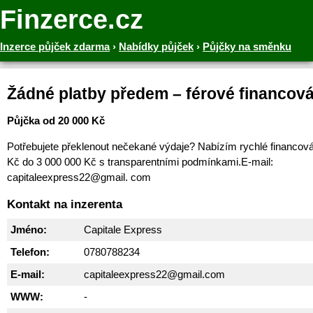
Finzerce.cz
Inzerce půjček zdarma
›
Nabídky půjček
›
Půjčky na směnku
Žádné platby předem – férové financová
Půjčka od 20 000 Kč
Potřebujete překlenout nečekané výdaje? Nabízím rychlé financová
Kč do 3 000 000 Kč s transparentními podmínkami.E-mail:
capitaleexpress22@gmail. com
Kontakt na inzerenta
Jméno:
Capitale Express
Telefon:
0780788234
E-mail:
capitaleexpress22@gmail.com
WWW:
-