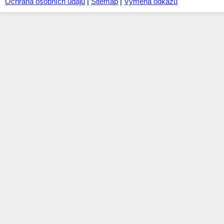
Ochrana osobních údajů
|
Sitemap
|
Výměna odkazů