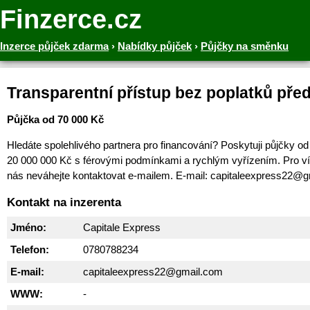
Finzerce.cz
Inzerce půjček zdarma
›
Nabídky půjček
›
Půjčky na směnku
Transparentní přístup bez poplatků př
Půjčka od 70 000 Kč
Hledáte spolehlivého partnera pro financování? Poskytuji půjčky o
20 000 000 Kč s férovými podmínkami a rychlým vyřízením. Pro ví
nás neváhejte kontaktovat e-mailem. E-mail: capitaleexpress22@
Kontakt na inzerenta
Jméno:
Capitale Express
Telefon:
0780788234
E-mail:
capitaleexpress22@gmail.com
WWW:
-