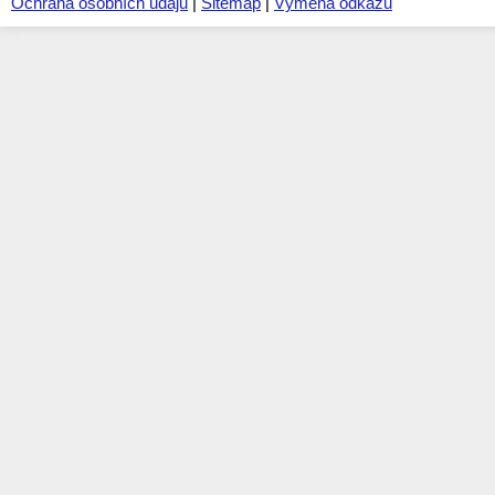
Ochrana osobních údajů
|
Sitemap
|
Výměna odkazů