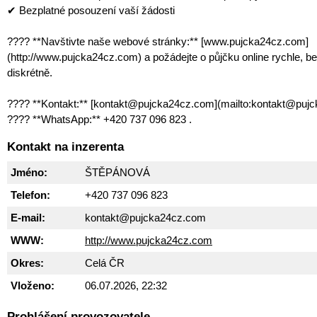
✔ Bezplatné posouzení vaší žádosti
???? **Navštivte naše webové stránky:** [www.pujcka24cz.com]
(http://www.pujcka24cz.com) a požádejte o půjčku online rychle, b
diskrétně.
???? **Kontakt:** [kontakt@pujcka24cz.com](mailto:kontakt@puj
???? **WhatsApp:** +420 737 096 823 .
Kontakt na inzerenta
Jméno:
ŠTĚPÁNOVÁ
Telefon:
+420 737 096 823
E-mail:
kontakt@pujcka24cz.com
WWW:
http://www.pujcka24cz.com
Okres:
Celá ČR
Vloženo:
06.07.2026, 22:32
Prohlášení provozovatele