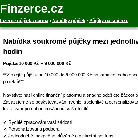
Finzerce.cz
Inzerce půjček zdarma
›
Nabídky půjček
›
Půjčky na směnku
Nabídka soukromé půjčky mezi jednotliv
hodin
Půjčka 10 000 Kč – 9 000 000 Kč
**Získejte půjčku od 10 000 do 9 000 000 Kč na zahájení nebo obn
projektů!**
Navštivte naši online finanční platformu a snadno odešlete žádost o
Zavazujeme se poskytovat vám rychlé, spolehlivé a personalizova
které vám pomohou dosáhnout vašich cílů.
✔ Rychlé zpracování vaší žádosti
✔ Personalizovaná podpora
✔ Jednoduché, bezpečné, důvěrné a diskrétní postupy