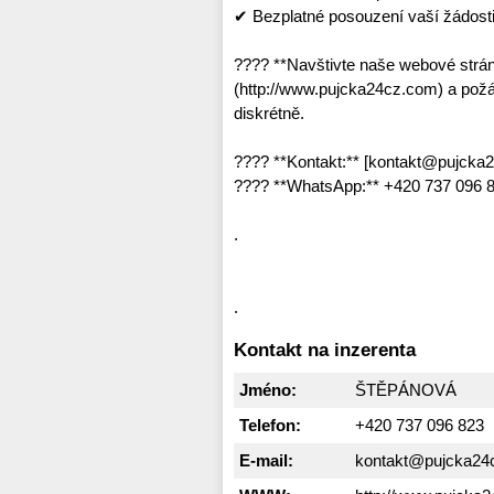
✔ Bezplatné posouzení vaší žádost
???? **Navštivte naše webové strá
(http://www.pujcka24cz.com) a požád
diskrétně.
???? **Kontakt:** [kontakt@pujcka
???? **WhatsApp:** +420 737 096 8
.
.
Kontakt na inzerenta
Jméno:
ŠTĚPÁNOVÁ
Telefon:
+420 737 096 823
E-mail:
kontakt@pujcka24