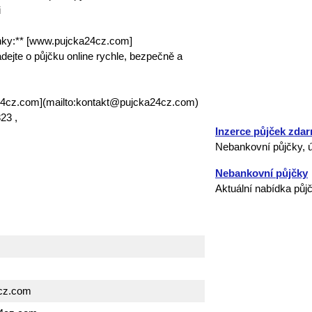
i
nky:** [www.pujcka24cz.com]
ejte o půjčku online rychle, bezpečně a
24cz.com](mailto:kontakt@pujcka24cz.com)
23 ,
Inzerce půjček zda
Nebankovní půjčky, ú
Nebankovní půjčky
Aktuální nabídka půj
cz.com