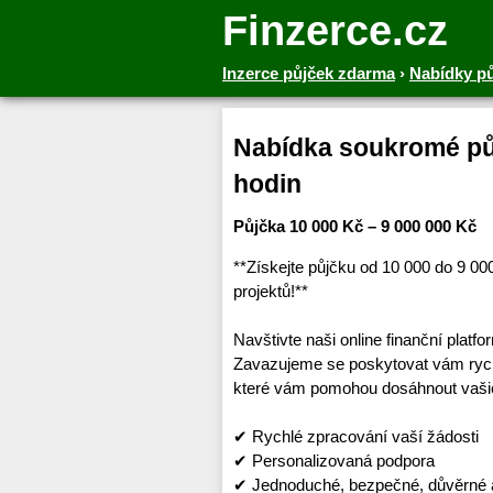
Finzerce.cz
Inzerce půjček zdarma
›
Nabídky p
Nabídka soukromé půj
hodin
Půjčka 10 000 Kč – 9 000 000 Kč
**Získejte půjčku od 10 000 do 9 0
projektů!**
Navštivte naši online finanční platf
Zavazujeme se poskytovat vám rychl
které vám pomohou dosáhnout vašic
✔ Rychlé zpracování vaší žádosti
✔ Personalizovaná podpora
✔ Jednoduché, bezpečné, důvěrné a