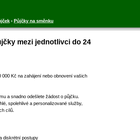
ůjček
›
Půjčky na směnku
čky mezi jednotlivci do 24
00 000 Kč na zahájení nebo obnovení vašich
ormu a snadno odešlete žádost o půjčku.
é, spolehlivé a personalizované služby,
h cílů.
 diskrétní postupy