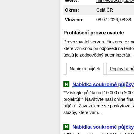
WWW:
http://www.pujcka
Okres:
Celá ČR
Vloženo:
08.07.2026, 08:38
Prohlášení provozovatele
Provozovatel serveru Finzerce.cz n
které vzniknou při odpovědi na tent
údajů je zodpovědný autor inzerátu.
Nabídka půjček
Poptávka pů
Nabídka soukromé půjčky 
**Získejte půjčku od 10 000 do 9 0
projektů!** Navštivte naši online fi
půjčku. Zavazujeme se poskytovat v
služby, které vám...
Nabídka soukromé půjčky 