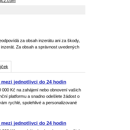
24cz.com
eodpovídá za obsah inzerátu ani za škody,
o inzerát. Za obsah a správnost uvedených
jček
mezi jednotlivci do 24 hodin
00 000 Kč na zahájení nebo obnovení vašich
nanční platformu a snadno odešlete žádost o
ám rychlé, spolehlivé a personalizované
mezi jednotlivci do 24 hodin