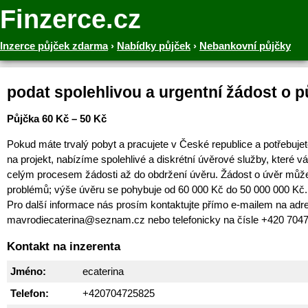
Finzerce.cz
Inzerce půjček zdarma
›
Nabídky půjček
›
Nebankovní půjčky
podat spolehlivou a urgentní žádost o p
Půjčka 60 Kč – 50 Kč
Pokud máte trvalý pobyt a pracujete v České republice a potřebujet
na projekt, nabízíme spolehlivé a diskrétní úvěrové služby, které
celým procesem žádosti až do obdržení úvěru. Žádost o úvěr můž
problémů; výše úvěru se pohybuje od 60 000 Kč do 50 000 000 Kč.
Pro další informace nás prosím kontaktujte přímo e-mailem na adr
mavrodiecaterina@seznam.cz nebo telefonicky na čísle +420 704
Kontakt na inzerenta
Jméno:
ecaterina
Telefon:
+420704725825