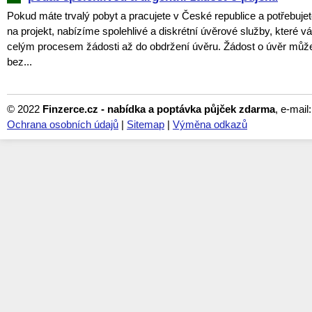
Pokud máte trvalý pobyt a pracujete v České republice a potřebujet
na projekt, nabízíme spolehlivé a diskrétní úvěrové služby, které
celým procesem žádosti až do obdržení úvěru. Žádost o úvěr můž
bez...
© 2022
Finzerce.cz - nabídka a poptávka půjček zdarma
, e-mail
Ochrana osobních údajů
|
Sitemap
|
Výměna odkazů