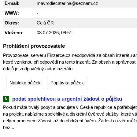
E-mail:
mavrodiecaterina@seznam.cz
WWW:
-
Okres:
Celá ČR
Vloženo:
08.07.2026, 09:51
Prohlášení provozovatele
Provozovatel serveru Finzerce.cz neodpovídá za obsah inzerátu an
které vzniknou při odpovědi na tento inzerát. Za obsah a správnos
údajů je zodpovědný autor inzerátu.
Nabídka půjček
Poptávka půjček
podat spolehlivou a urgentní žádost o půjčku
Pokud máte trvalý pobyt a pracujete v České republice a potřebujet
na projekt, nabízíme spolehlivé a diskrétní úvěrové služby, které
celým procesem žádosti až do obdržení úvěru. Žádost o úvěr můž
bez...