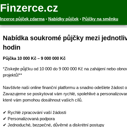
Finzerce.cz
Inzerce půjček zdarma
›
Nabídky půjček
›
Půjčky na směnku
Nabídka soukromé půjčky mezi jednotliv
hodin
Půjčka 10 000 Kč – 9 000 000 Kč
*Získejte půjčku od 10 000 do 9 000 000 Kč na zahájení nebo obno
projektů!**
Navštivte naši online finanční platformu a snadno odešlete žádost o
Zavazujeme se poskytovat vám rychlé, spolehlivé a personalizova
které vám pomohou dosáhnout vašich cílů.
✔ Rychlé zpracování vaší žádosti
✔ Personalizovaná podpora
✔ Jednoduché, bezpečné, důvěrné a diskrétní postupy