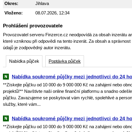
Okres:
Jihlava
Vloženo:
08.07.2026, 12:34
Prohlášení provozovatele
Provozovatel serveru Finzerce.cz neodpovídá za obsah inzerátu an
které vzniknou při odpovědi na tento inzerát. Za obsah a správnos
údajů je zodpovědný autor inzerátu.
Nabídka půjček
Poptávka půjček
Nabídka soukromé půjčky mezi jednotlivci do 24 h
**Získejte půjčku od 10 000 do 9 000 000 Kč na zahájení nebo obn
projektů!** Navštivte naši online finanční platformu a snadno odešl
půjčku. Zavazujeme se poskytovat vám rychlé, spolehlivé a perso
služby, které vám...
Nabídka soukromé půjčky mezi jednotlivci do 24 h
**Získejte půjčku od 10 000 do 9 000 000 Kč na zahájení nebo obn