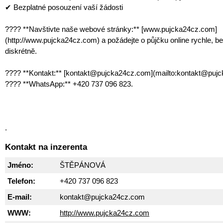
✔ Bezplatné posouzení vaší žádosti
???? **Navštivte naše webové stránky:** [www.pujcka24cz.com]
(http://www.pujcka24cz.com) a požádejte o půjčku online rychle, b
diskrétně.
???? **Kontakt:** [kontakt@pujcka24cz.com](mailto:kontakt@puj
???? **WhatsApp:** +420 737 096 823.
.
Kontakt na inzerenta
Jméno:
ŠTĚPÁNOVÁ
Telefon:
+420 737 096 823
E-mail:
kontakt@pujcka24cz.com
WWW:
http://www.pujcka24cz.com