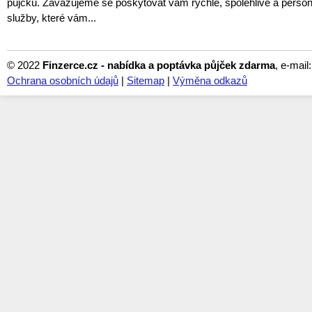
půjčku. Zavazujeme se poskytovat vám rychlé, spolehlivé a perso
služby, které vám...
© 2022
Finzerce.cz - nabídka a poptávka půjček zdarma
, e-mail
Ochrana osobních údajů
|
Sitemap
|
Výměna odkazů