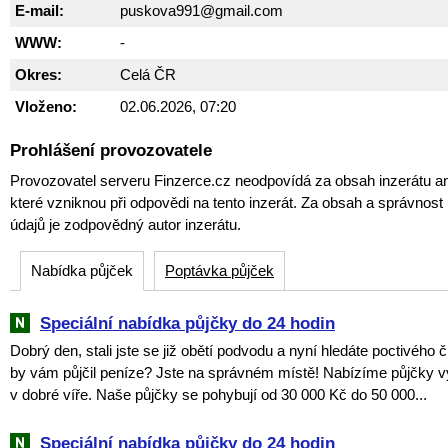
E-mail:
puskova991@gmail.com
WWW:
-
Okres:
Celá ČR
Vloženo:
02.06.2026, 07:20
Prohlášení provozovatele
Provozovatel serveru Finzerce.cz neodpovídá za obsah inzerátu an
které vzniknou při odpovědi na tento inzerát. Za obsah a správnos
údajů je zodpovědný autor inzerátu.
Nabídka půjček
Poptávka půjček
Speciální nabídka půjčky do 24 hodin
Dobrý den, stali jste se již obětí podvodu a nyní hledáte poctivého 
by vám půjčil peníze? Jste na správném místě! Nabízíme půjčky v
v dobré víře. Naše půjčky se pohybují od 30 000 Kč do 50 000...
Speciální nabídka půjčky do 24 hodin