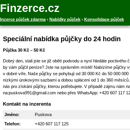
Finzerce.cz
Inzerce půjček zdarma
›
Nabídky půjček
›
Konsolidace půjček
Speciální nabídka půjčky do 24 hodin
Půjčka 30 Kč – 50 Kč
Dobrý den, stali jste se již obětí podvodu a nyní hledáte poctivého 
by vám půjčil peníze? Jste na správném místě! Nabízíme půjčky v
v dobré víře. Naše půjčky se pohybují od 30 000 Kč do 50 000 000
nízkými úrokovými sazbami a dobou splácení od 1 do 360 měsíců. 
nás pro získání půjčky, kterou potřebujete. V případě zájmu nám na
na:puskova991@gmail.com nebo přes WhatsApp: +420 607 117 1
Kontakt na inzerenta
Jméno:
Puskova
Telefon:
+420 607 117 125