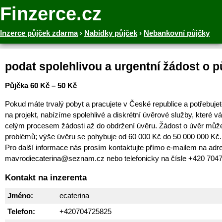
Finzerce.cz
Inzerce půjček zdarma
›
Nabídky půjček
›
Nebankovní půjčky
podat spolehlivou a urgentní žádost o p
Půjčka 60 Kč – 50 Kč
Pokud máte trvalý pobyt a pracujete v České republice a potřebujet
na projekt, nabízíme spolehlivé a diskrétní úvěrové služby, které
celým procesem žádosti až do obdržení úvěru. Žádost o úvěr můž
problémů; výše úvěru se pohybuje od 60 000 Kč do 50 000 000 Kč.
Pro další informace nás prosím kontaktujte přímo e-mailem na adr
mavrodiecaterina@seznam.cz nebo telefonicky na čísle +420 704
Kontakt na inzerenta
Jméno:
ecaterina
Telefon:
+420704725825