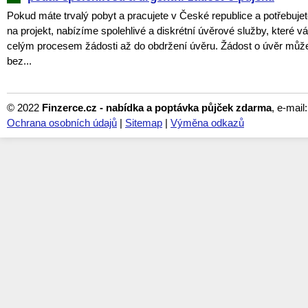
Pokud máte trvalý pobyt a pracujete v České republice a potřebujet
na projekt, nabízíme spolehlivé a diskrétní úvěrové služby, které
celým procesem žádosti až do obdržení úvěru. Žádost o úvěr můž
bez...
© 2022
Finzerce.cz - nabídka a poptávka půjček zdarma
, e-mail
Ochrana osobních údajů
|
Sitemap
|
Výměna odkazů