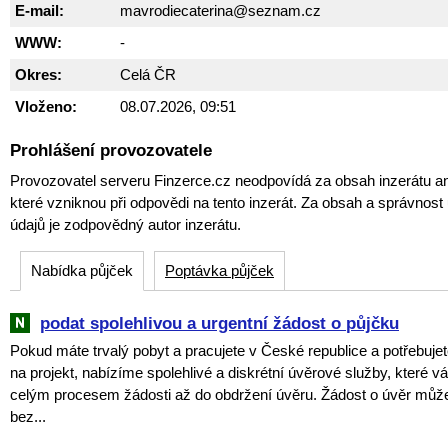
E-mail:
mavrodiecaterina@seznam.cz
WWW:
-
Okres:
Celá ČR
Vloženo:
08.07.2026, 09:51
Prohlášení provozovatele
Provozovatel serveru Finzerce.cz neodpovídá za obsah inzerátu an
které vzniknou při odpovědi na tento inzerát. Za obsah a správnos
údajů je zodpovědný autor inzerátu.
Nabídka půjček
Poptávka půjček
podat spolehlivou a urgentní žádost o půjčku
Pokud máte trvalý pobyt a pracujete v České republice a potřebujet
na projekt, nabízíme spolehlivé a diskrétní úvěrové služby, které
celým procesem žádosti až do obdržení úvěru. Žádost o úvěr můž
bez...